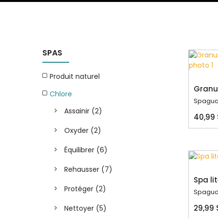
SPAS
Produit naturel
Granul
Chlore
Spagua
Assainir
(2)
40,99 
Oxyder
(2)
Équilibrer
(6)
Rehausser
(7)
Spa li
Protéger
(2)
Spagua
29,99 
Nettoyer
(5)