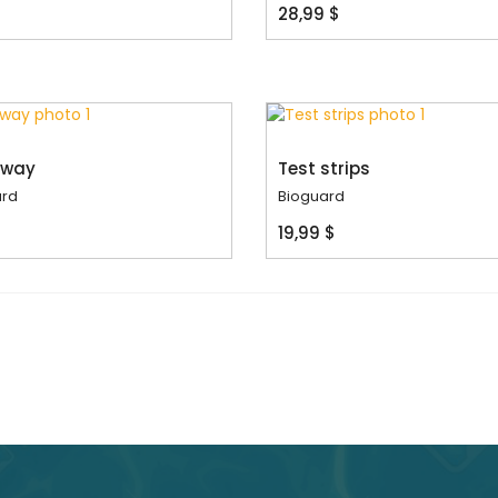
$
28,99 $
away
Test strips
rd
Bioguard
$
19,99 $