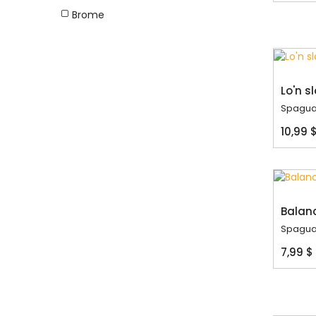
Brome
Lo'n sl
Spagua
10,99 
Balan
Spagua
7,99 $