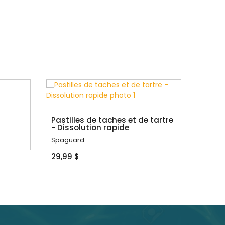
Pastilles de taches et de tartre
Pastil
- Dissolution rapide
stabi
Spaguard
Spagu
29,99 $
31,99 